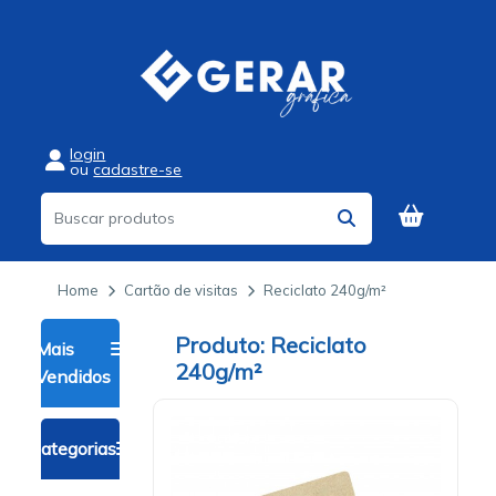
login
ou
cadastre-se
Home
Cartão de visitas
Reciclato 240g/m²
Reciclato
Mais
240g/m²
Vendidos
Categorias