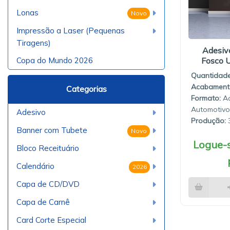
Lonas
Novo
Impressão a Laser (Pequenas
Tiragens)
Adesiv
Copa do Mundo 2026
Fosco U
Quantidade
Categorias
A
Automotiv
Adesivo
Produção:
3
Banner com Tubete
Novo
Logue-s
Bloco Receituário
Calendário
2026
Capa de CD/DVD
Capa de Carnê
Card Corte Especial