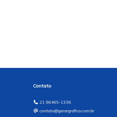
Contato
21 96465-1336
contato@gerargrafica.com.br