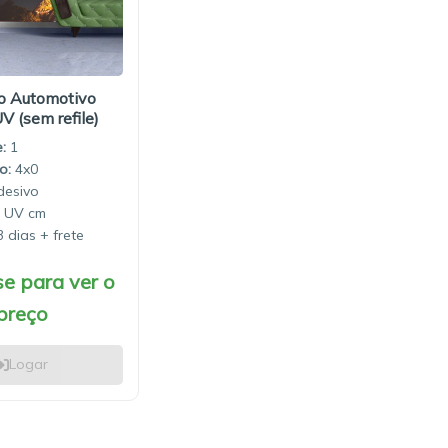
o Automotivo
V (sem refile)
:
1
4x0
desivo
o UV
 dias
e para ver o
preço
Logar