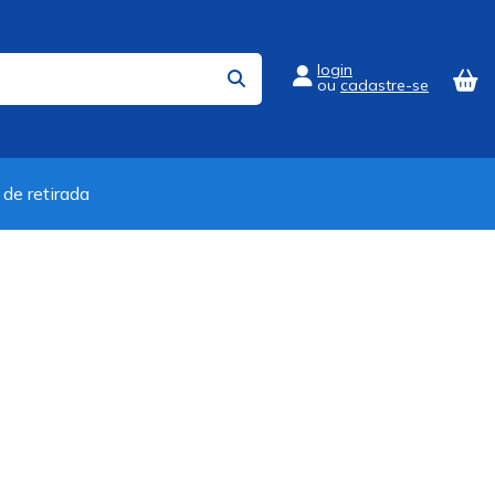
login
ou
cadastre-se
 de retirada