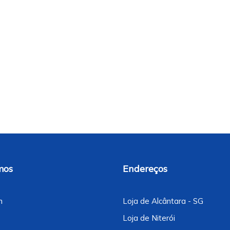
mos
Endereços
m
Loja de Alcântara - SG
Loja de Niterói