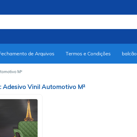
Fechamento de Arquivos
Termos e Condições
balcão
utomotivo M²
Adesivo Vinil Automotivo M²